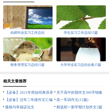
幼师毕业实习工作总结
学生实习工作总结15篇
财务管理实习总结15篇
大学毕业实习总结合集15篇
相关文章推荐
【必备】2021年简短经典语录
关于高中的我作文300字锦集
锦集76条
【必备】过年二年级作文汇编
七篇
高一军训作文(15篇)
5篇
孤独与幸福议论文
精选初一新学期计划作文3篇