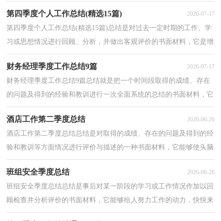
理顺知识结构，突出重点，突破难点，不如立即行动起...
第四季度个人工作总结(精选15篇)
2026-07-17
第四季度个人工作总结(精选15篇)总结是对过去一定时期的工作、学
习或思想情况进行回顾、分析，并做出客观评价的书面材料，它是增
长才干的一种好办法，因此我们需要回头归纳，写一份...
财务经理季度工作总结9篇
2026-07-17
财务经理季度工作总结9篇总结就是把一个时间段取得的成绩、存在
的问题及得到的经验和教训进行一次全面系统的总结的书面材料，它
可以使我们更有效率，不妨让我们认真地完成总结...
酒店工作第二季度总结
2026-06-26
酒店工作第二季度总结总结是对取得的成绩、存在的问题及得到的经
验和教训等方面情况进行评价与描述的一种书面材料，它能够使头脑
更加清醒，目标更加明确，我想我们需要写一份总结...
班组安全季度总结
2026-06-26
班组安全季度总结总结是事后对某一阶段的学习或工作情况作加以回
顾检查并分析评价的书面材料，它能够给人努力工作的动力，快快来
写一份总结吧。那么你真的懂得怎么写总结吗？下面...