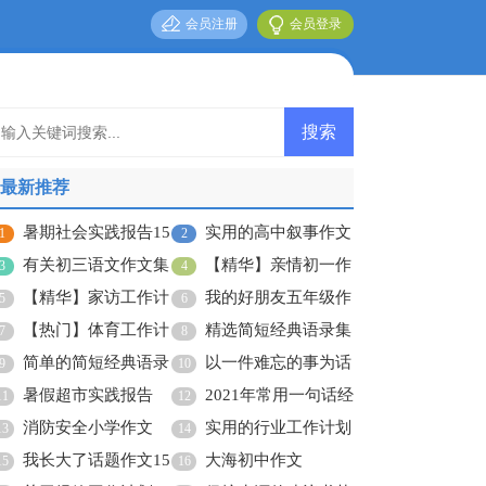
会员注册
会员登录
最新推荐
暑期社会实践报告15
实用的高中叙事作文
1
2
篇
有关初三语文作文集
合集六篇
【精华】亲情初一作
3
4
合七篇
【精华】家访工作计
文集锦六篇
我的好朋友五年级作
5
6
划3篇
【热门】体育工作计
文
精选简短经典语录集
7
8
划三篇
简单的简短经典语录
合56句
以一件难忘的事为话
9
10
68句
暑假超市实践报告
题的作文
2021年常用一句话经
11
12
消防安全小学作文
典语录汇编50句
实用的行业工作计划
13
14
我长大了话题作文15
3篇
大海初中作文
15
16