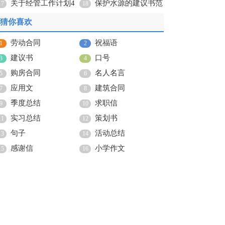
篇
关于经管工作计划4
保护水源的建议书范
17
18
篇
文锦集8篇
猜你喜欢
劳动合同
祝福语
1
2
建议书
口号
3
4
购房合同
名人名言
5
6
应用文
建筑合同
7
8
季度总结
求职信
9
10
实习总结
策划书
11
12
句子
活动总结
13
14
感谢信
小学作文
15
16