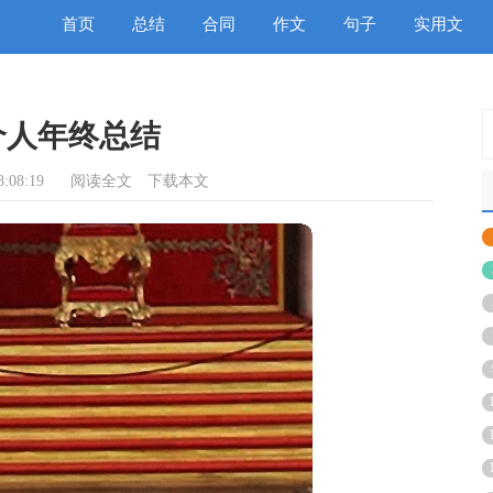
首页
总结
合同
作文
句子
实用文
个人年终总结
:08:19
阅读全文
下载本文