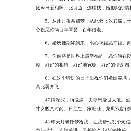
比今日爱相照。比目鱼，连理枝，恰似此刻情
5、从此月夜共幽梦，从此双飞效彩蝶，
心祝愿你俩百年琴瑟，百年偕老。
6、婚庆佳期终到来，衷心祝福愿幸福。
7、你俩将是世界上最幸福的。愿你俩在
谅，好好的相待，好好地宽容，好好的情深四
8、在这个特殊的日子里祝你们婚姻美满
高比翼齐飞!
47.情深深，雨濛濛，夫妻恩爱世人敬。
才女貌真时尚。日红红，家旺旺，龙凤双胎很
48.昨天月老托梦给我，让我帮他发个短
白头偕老，幸福美满，天长地久!祝新婚快乐!