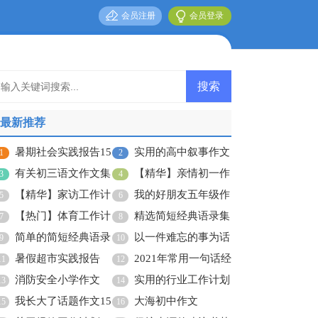
会员注册
会员登录
最新推荐
暑期社会实践报告15
实用的高中叙事作文
1
2
篇
有关初三语文作文集
合集六篇
【精华】亲情初一作
3
4
合七篇
【精华】家访工作计
文集锦六篇
我的好朋友五年级作
5
6
划3篇
【热门】体育工作计
文
精选简短经典语录集
7
8
划三篇
简单的简短经典语录
合56句
以一件难忘的事为话
9
10
68句
暑假超市实践报告
题的作文
2021年常用一句话经
11
12
消防安全小学作文
典语录汇编50句
实用的行业工作计划
13
14
我长大了话题作文15
3篇
大海初中作文
15
16