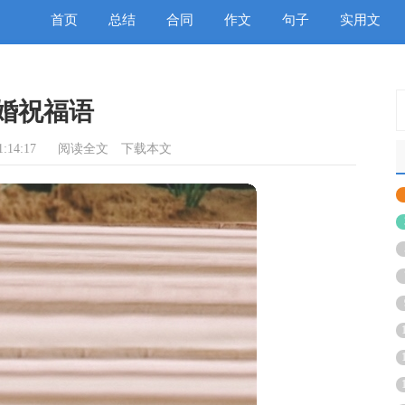
首页
总结
合同
作文
句子
实用文
婚祝福语
:14:17
阅读全文
下载本文