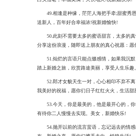
49.相逢是种缘，茫茫人海把手牵;甜蜜秀
送新人，百年好合幸福浓!祝新婚愉快!
50.此刻不需要太多的蜜语甜言，太多的
分享这份浪漫，随即送上朋友的真心祝愿：愿
51.灿烂的言语只能点缀感情，如果我沉
踏上新婚之旅，欣赏路途美丽，享受人生乐趣
52.郎才女貌天生一对，心心相印不弃不
我美好的祝福，愿你们日子红红火火，生活甜
53.今天，你是最美的，他是最开心的，
有待你二人慢慢去实现。美女，新婚快乐!
54.抛开以前的流言蜚语，忘记远去的情