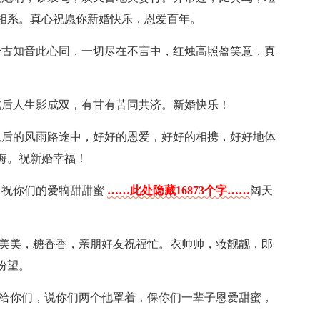
相系。真心祝愿你新婚快乐，恩爱百年。
千古知音此心同，一切尽在不言中，红烛高照盈笑意，真
此后人生影成双，有甘有苦同共济。新婚快乐！
以后的风雨路途中，好好的恩爱，好好的相携，好好地体
海。祝新婚幸福！
，祝你们的爱犒甜甜蜜
……此处隐藏16873个字……
阔天
酒美美，糖香香，亲朋好友祝福忙。衣帅帅，妆靓靓，郎
盼望。
信给你们，说你们两个他罩着，保你们一辈子恩爱甜蜜，