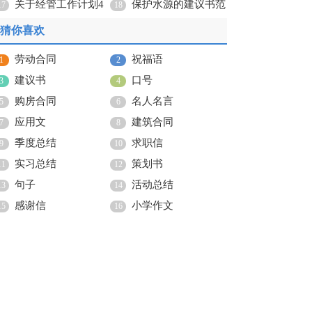
篇
关于经管工作计划4
保护水源的建议书范
17
18
篇
文锦集8篇
猜你喜欢
劳动合同
祝福语
1
2
建议书
口号
3
4
购房合同
名人名言
5
6
应用文
建筑合同
7
8
季度总结
求职信
9
10
实习总结
策划书
11
12
句子
活动总结
13
14
感谢信
小学作文
15
16