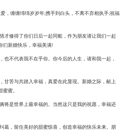
恩爱，缠缠绵绵岁岁年;携手到白头，不离不弃相执手;祝福
真情才修得了你们日后一起同船，作为朋友请让我们一起
你们新婚快乐，幸福美满!
默，也不代表我不在乎你。你今后的人生，请和我一起，
。
离，甘苦与共踏入幸福，真爱在此显现。新婚之际，献上
甜蜜蜜。
你俩将是世界上最幸福的。当然这只是我的祝愿，幸福还
感纠葛，留住美好的甜蜜惊喜，创造幸福的快乐未来。朋